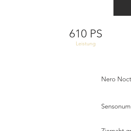
610 PS
Leistung
Nero Noct
Sensonum
Ziernaht g