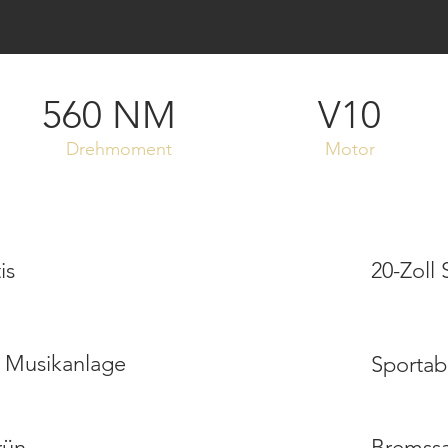
560 NM
V10
Drehmoment
Motor
is
20-Zoll
 Musikanlage
Sportab
rün
Bremssa