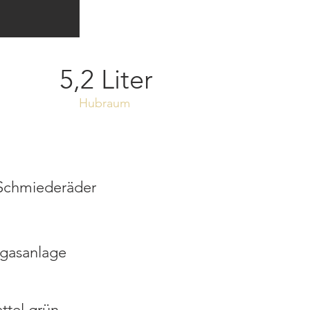
5,2 Liter
Hubraum
 Schmiederäder
gasanlage
ttel grün