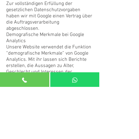
Zur vollständigen Erfüllung der
gesetzlichen Datenschutzvorgaben
haben wir mit Google einen Vertrag über
die Auftragsverarbeitung
abgeschlossen.
Demografische Merkmale bei Google
Analytics
Unsere Website verwendet die Funktion
“demografische Merkmale” von Google
Analytics. Mit ihr lassen sich Berichte
erstellen, die Aussagen zu Alter,
Geschlecht und Interessen der
Seitenbesucher enthalten. Diese Daten
stammen aus interessenbezogener
Werbung von Google sowie aus
Besucherdaten von Drittanbietern. Eine
Zuordnung der Daten zu einer
bestimmten Person ist nicht möglich.
Sie können diese Funktion jederzeit
deaktivieren. Dies ist über die
Anzeigeneinstellungen in Ihrem Google-
Konto möglich oder indem Sie die